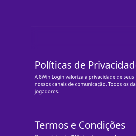
Políticas de Privacida
A 8Win Login valoriza a privacidade de seu
nossos canais de comunicação. Todos os dad
jogadores.
Termos e Condições