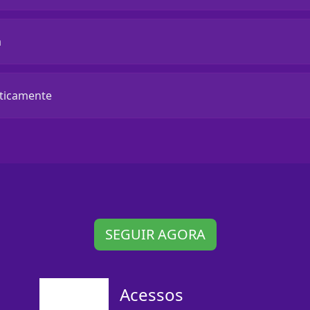
a
aticamente
SEGUIR AGORA
Acessos