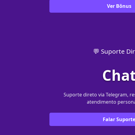
Ver Bônus
💬 Suporte Di
Cha
Suporte direto via Telegram, r
atendimento persona
Falar Suport