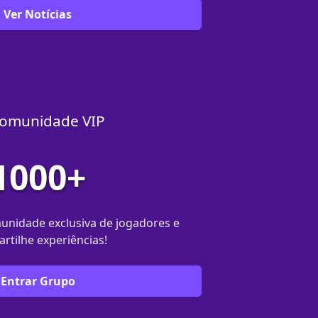
Ver Notícias
Comunidade VIP
1000+
unidade exclusiva de jogadores e
rtilhe experiências!
Entrar Grupo