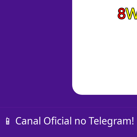
📱 Canal Oficial no Telegram!