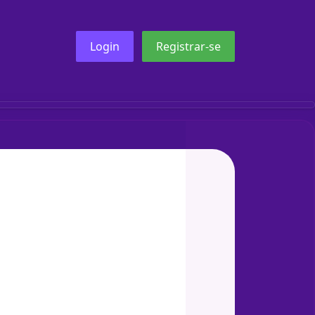
Login
Registrar-se