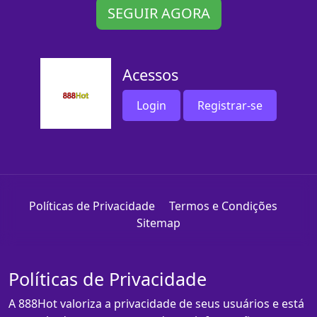
SEGUIR AGORA
Acessos
Login
Registrar-se
Políticas de Privacidade
Termos e Condições
Sitemap
Políticas de Privacidade
A 888Hot valoriza a privacidade de seus usuários e está