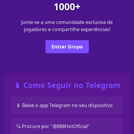
1000+
Junte-se a uma comunidade exclusiva de
jogadores e compartilhe experiências!
Entrar Grupo
📱 Como Seguir no Telegram
📱 Baixe o app Telegram no seu dispositivo
🔍 Procure por "@888HotOficial"