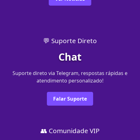
💬 Suporte Direto
Chat
Suporte direto via Telegram, respostas rápidas e
atendimento personalizado!
Falar Suporte
👥 Comunidade VIP