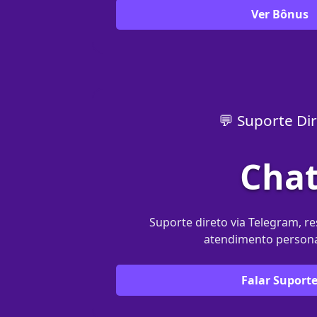
Ver Bônus
💬 Suporte Di
Cha
Suporte direto via Telegram, r
atendimento persona
Falar Suport