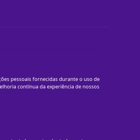
ções pessoais fornecidas durante o uso de
elhoria contínua da experiência de nossos