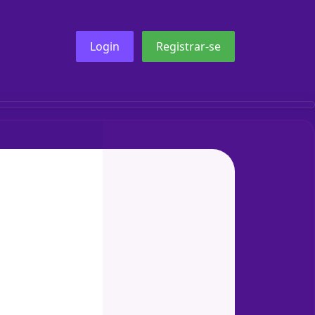
Login
Registrar-se