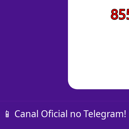
📱 Canal Oficial no Telegram!