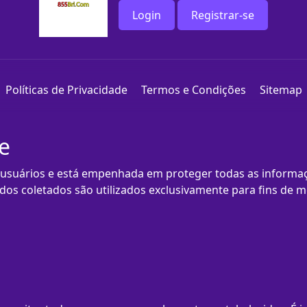
Login
Registrar-se
Políticas de Privacidade
Termos e Condições
Sitemap
de
s usuários e está empenhada em proteger todas as informa
os coletados são utilizados exclusivamente para fins de m