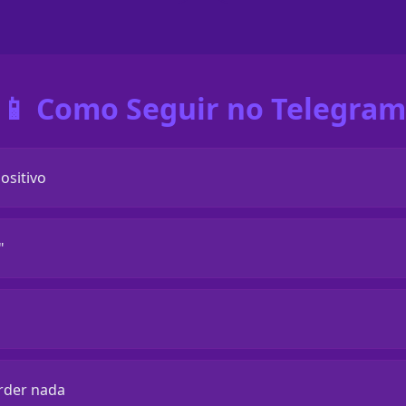
📱 Como Seguir no Telegram
ositivo
"
erder nada