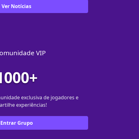
Ver Notícias
Comunidade VIP
1000+
unidade exclusiva de jogadores e
rtilhe experiências!
Entrar Grupo