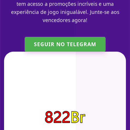
tem acesso a promoções incríveis e uma
experiência de jogo inigualável. Junte-se aos
vencedores agora!
SEGUIR NO TELEGRAM