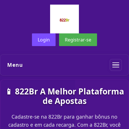
Login
Registrar-se
Menu
📱 822Br A Melhor Plataforma
de Apostas
Cadastre-se na 822Br para ganhar bônus no
cadastro e em cada recarga. Com a 822Br, você