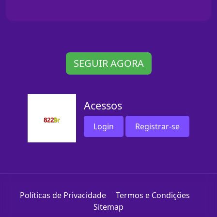
SEGUIR AGORA
Acessos
Login
Registrar-se
Políticas de Privacidade
Termos e Condições
Sitemap