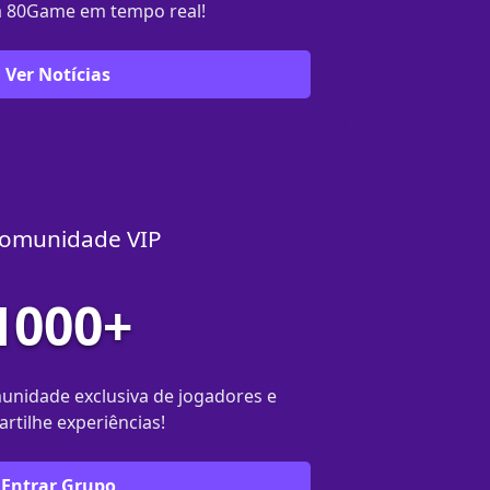
a 80Game em tempo real!
Ver Notícias
Comunidade VIP
1000+
unidade exclusiva de jogadores e
rtilhe experiências!
Entrar Grupo