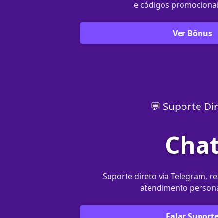
e códigos promocionai
Ver Bônus
💬 Suporte Di
Cha
Suporte direto via Telegram, r
atendimento persona
Falar Suport