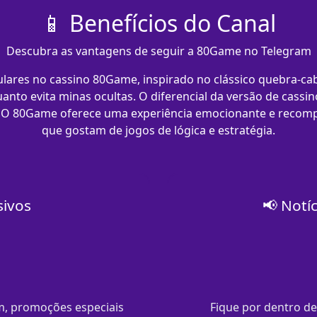
📱 Benefícios do Canal
Descubra as vantagens de seguir a 80Game no Telegram
lares no cassino 80Game, inspirado no clássico quebra-cab
anto evita minas ocultas. O diferencial da versão de cassi
 O 80Game oferece uma experiência emocionante e recompe
que gostam de jogos de lógica e estratégia.
sivos
📢 Notí
m, promoções especiais
Fique por dentro d