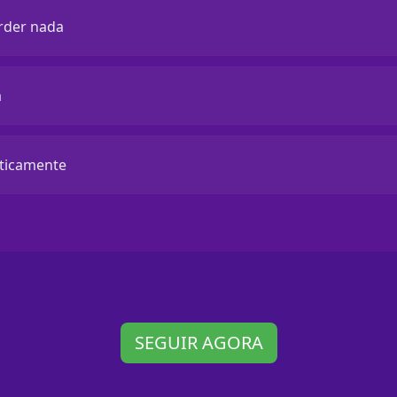
erder nada
a
aticamente
SEGUIR AGORA