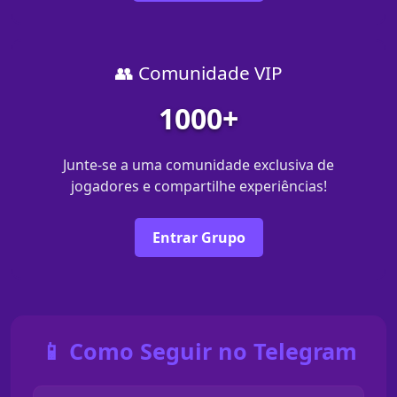
👥 Comunidade VIP
1000+
Junte-se a uma comunidade exclusiva de
jogadores e compartilhe experiências!
Entrar Grupo
📱 Como Seguir no Telegram