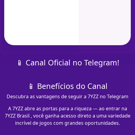
📱 Canal Oficial no Telegram!
📱 Benefícios do Canal
Descubra as vantagens de seguir a 7YZZ no Telegram
A 7YZZ abre as portas para a riqueza — ao entrar na
7YZZ Brasil , você ganha acesso direto a uma variedade
incrível de jogos com grandes oportunidades.