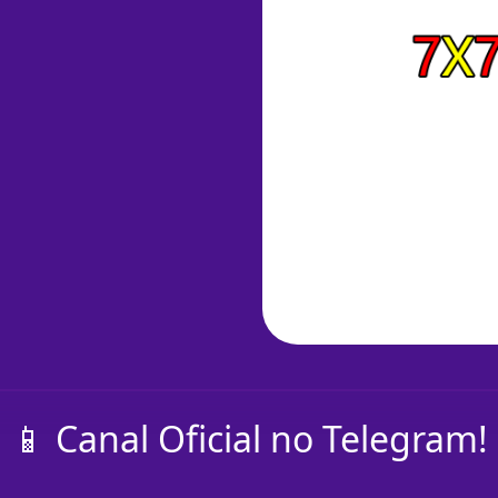
📱 Canal Oficial no Telegram!