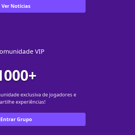
Ver Notícias
Comunidade VIP
1000+
unidade exclusiva de jogadores e
rtilhe experiências!
Entrar Grupo