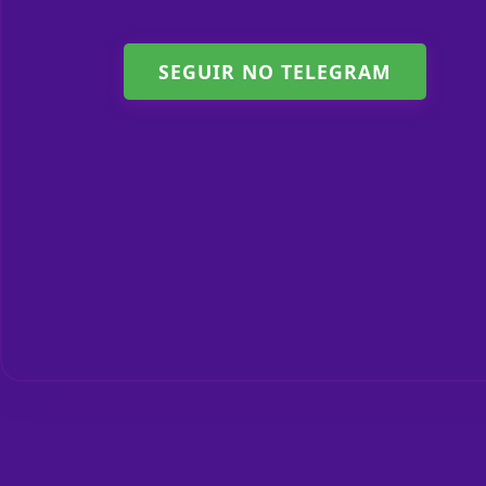
SEGUIR NO TELEGRAM