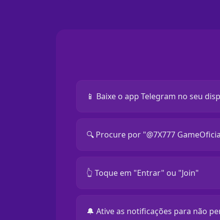
📱 Baixe o app Telegram no seu disp
🔍 Procure por "@7X777 GameOficia
👆 Toque em "Entrar" ou "Join"
🔔 Ative as notificações para não p