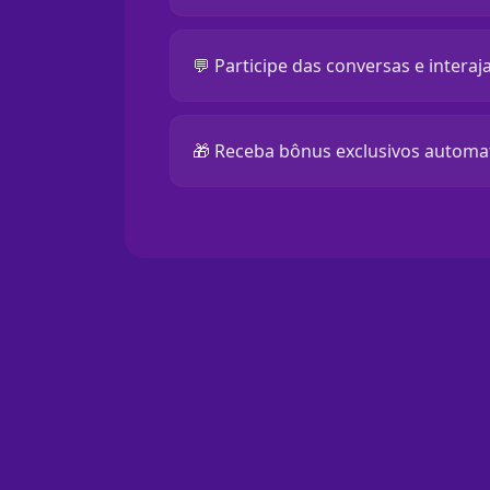
💬 Participe das conversas e interaj
🎁 Receba bônus exclusivos autom