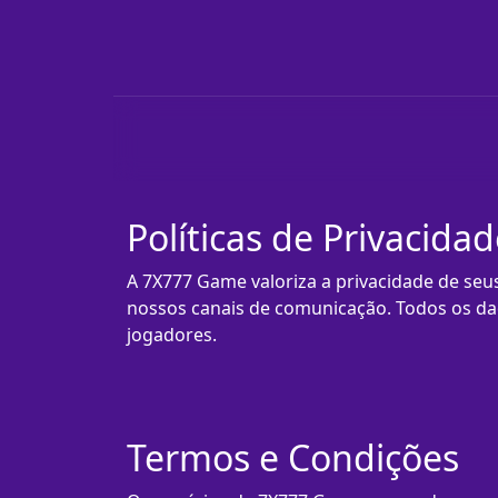
Políticas de Privacida
A 7X777 Game valoriza a privacidade de se
nossos canais de comunicação. Todos os dad
jogadores.
Termos e Condições