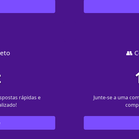
reto
👥 
t
espostas rápidas e
Junte-se a uma com
lizado!
compa
e