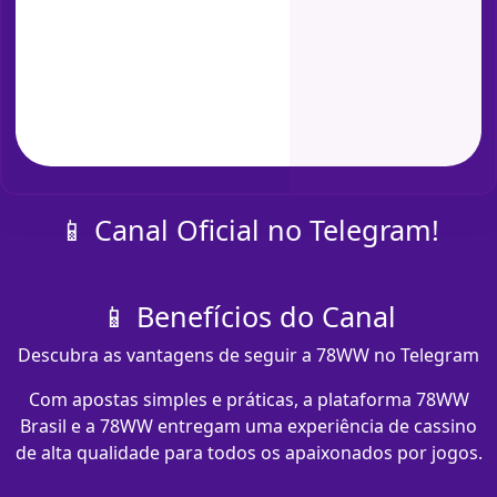
📱 Canal Oficial no Telegram!
📱 Benefícios do Canal
Descubra as vantagens de seguir a 78WW no Telegram
Com apostas simples e práticas, a plataforma 78WW
Brasil e a 78WW entregam uma experiência de cassino
de alta qualidade para todos os apaixonados por jogos.