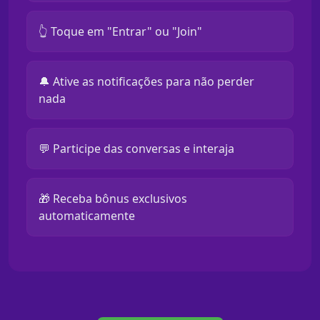
👆 Toque em "Entrar" ou "Join"
🔔 Ative as notificações para não perder
nada
💬 Participe das conversas e interaja
🎁 Receba bônus exclusivos
automaticamente