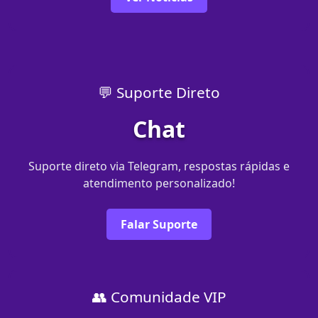
💬 Suporte Direto
Chat
Suporte direto via Telegram, respostas rápidas e
atendimento personalizado!
Falar Suporte
👥 Comunidade VIP