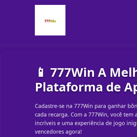
📱 777Win A Mel
Plataforma de A
Cadastre-se na 777Win para ganhar bôn
cada recarga. Com a 777Win, você tem 
incríveis e uma experiência de jogo inig
vencedores agora!