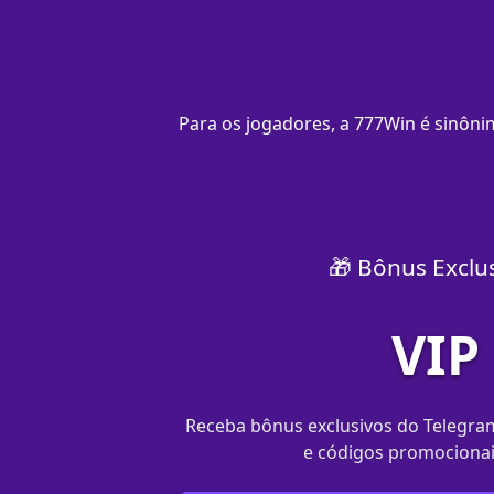
Para os jogadores, a 777Win é sinônim
🎁 Bônus Exclu
VIP
Receba bônus exclusivos do Telegra
e códigos promocionai