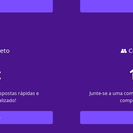
reto
👥 
t
espostas rápidas e
Junte-se a uma com
lizado!
compa
e