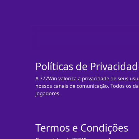
Políticas de Privacida
A 777Win valoriza a privacidade de seus us
nossos canais de comunicação. Todos os dad
jogadores.
Termos e Condições