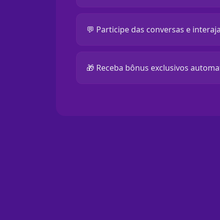
💬 Participe das conversas e interaj
🎁 Receba bônus exclusivos autom