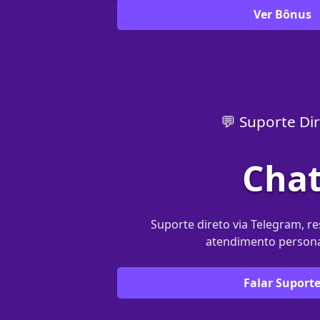
Ver Bônus
💬 Suporte Di
Cha
Suporte direto via Telegram, r
atendimento persona
Falar Suport