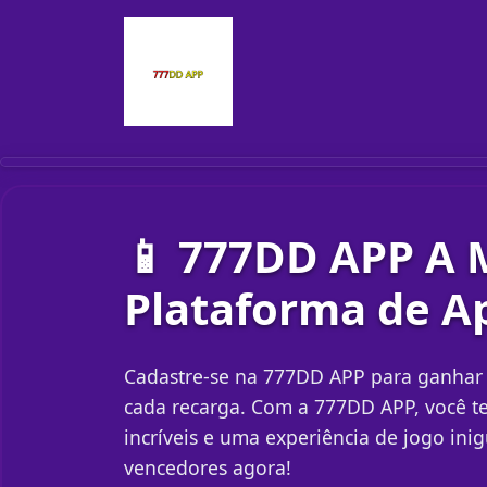
📱 777DD APP A 
Plataforma de A
Cadastre-se na 777DD APP para ganhar
cada recarga. Com a 777DD APP, você 
incríveis e uma experiência de jogo inig
vencedores agora!