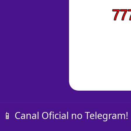
📱 Canal Oficial no Telegram!