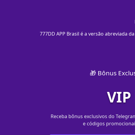
777DD APP Brasil é a versão abreviada d
🎁 Bônus Exclu
VIP
Receba bônus exclusivos do Telegra
e códigos promocionai