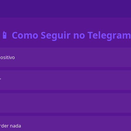
📱 Como Seguir no Telegram
ositivo
"
erder nada