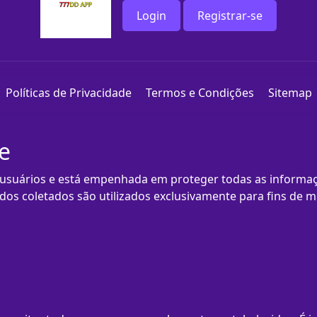
Login
Registrar-se
Políticas de Privacidade
Termos e Condições
Sitemap
de
s usuários e está empenhada em proteger todas as informaç
os coletados são utilizados exclusivamente para fins de m