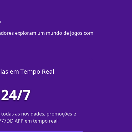
m
jogadores exploram um mundo de jogos com
cias em Tempo Real
24/7
e todas as novidades, promoções e
777DD APP em tempo real!