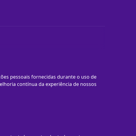
ões pessoais fornecidas durante o uso de
elhoria contínua da experiência de nossos