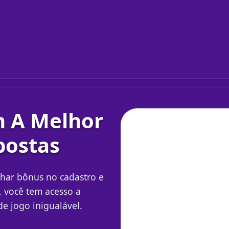
n A Melhor
postas
har bônus no cadastro e
 você tem acesso a
e jogo inigualável.