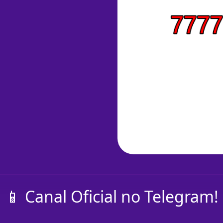
📱 Canal Oficial no Telegram!