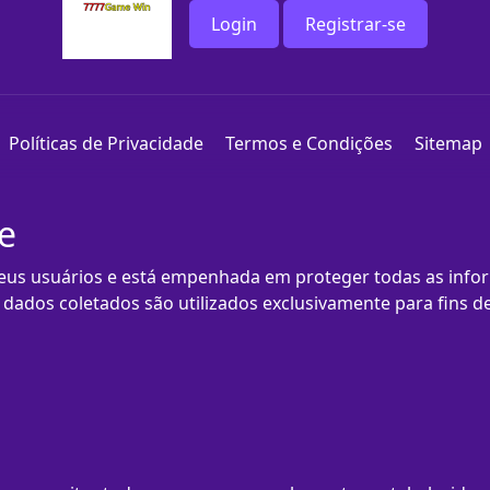
Login
Registrar-se
Políticas de Privacidade
Termos e Condições
Sitemap
de
seus usuários e está empenhada em proteger todas as info
dados coletados são utilizados exclusivamente para fins d