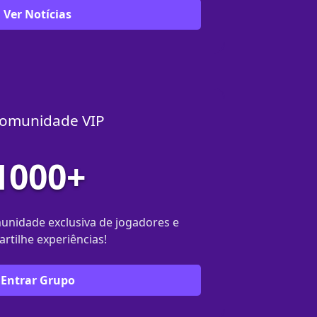
Ver Notícias
Comunidade VIP
1000+
unidade exclusiva de jogadores e
rtilhe experiências!
Entrar Grupo