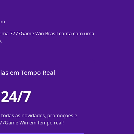
ram
orma 7777Game Win Brasil conta com uma
.
cias em Tempo Real
24/7
e todas as novidades, promoções e
777Game Win em tempo real!