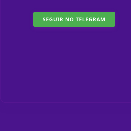
SEGUIR NO TELEGRAM