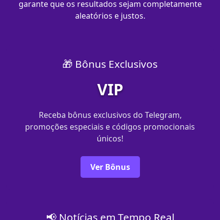
garante que os resultados sejam completamente
aleatórios e justos.
🎁 Bônus Exclusivos
VIP
Receba bônus exclusivos do Telegram,
promoções especiais e códigos promocionais
únicos!
Ver Bônus
📢 Notícias em Tempo Real