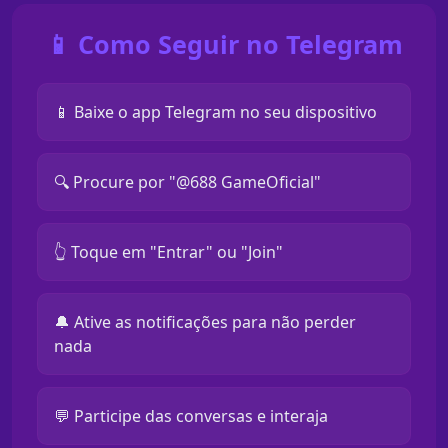
📱 Como Seguir no Telegram
📱 Baixe o app Telegram no seu dispositivo
🔍 Procure por "@688 GameOficial"
👆 Toque em "Entrar" ou "Join"
🔔 Ative as notificações para não perder
nada
💬 Participe das conversas e interaja