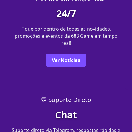
24/7
Fique por dentro de todas as novidades,
promoções e eventos da 688 Game em tempo
real!
Ver Notícias
💬 Suporte Direto
Chat
Suporte direto via Telegram, respostas rápidas e