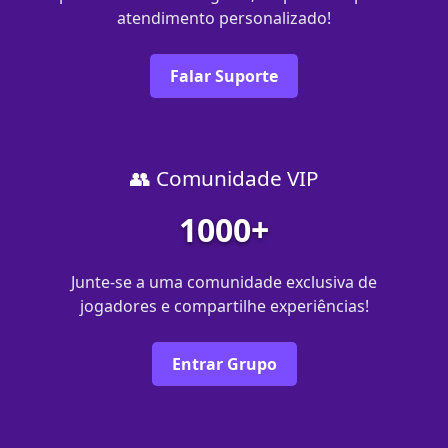
atendimento personalizado!
Falar Suporte
👥 Comunidade VIP
1000+
Junte-se a uma comunidade exclusiva de
jogadores e compartilhe experiências!
Entrar Grupo