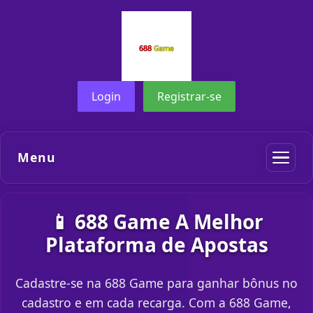
Login
Registrar-se
Menu
📱 688 Game A Melhor
Plataforma de Apostas
Cadastre-se na 688 Game para ganhar bônus no
cadastro e em cada recarga. Com a 688 Game,