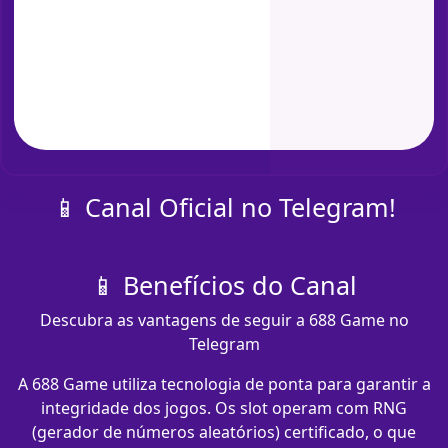
📱 Canal Oficial no Telegram!
📱 Benefícios do Canal
Descubra as vantagens de seguir a 688 Game no
Telegram
A 688 Game utiliza tecnologia de ponta para garantir a
integridade dos jogos. Os slot operam com RNG
(gerador de números aleatórios) certificado, o que