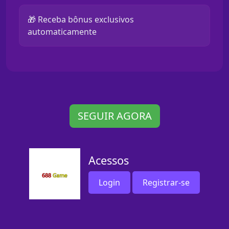
🎁 Receba bônus exclusivos
automaticamente
SEGUIR AGORA
Acessos
Login
Registrar-se