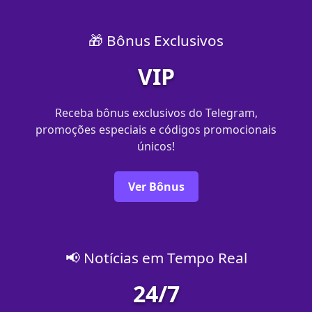
🎁 Bônus Exclusivos
VIP
Receba bônus exclusivos do Telegram,
promoções especiais e códigos promocionais
únicos!
Ver Bônus
📢 Notícias em Tempo Real
24/7