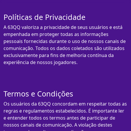
Políticas de Privacidade
A 63QQ valoriza a privacidade de seus usuários e está
empenhada em proteger todas as informações
pessoais fornecidas durante o uso de nossos canais de
comunicação. Todos os dados coletados são utilizados
exclusivamente para fins de melhoria contínua da
experiência de nossos jogadores.
Termos e Condições
Os usuários da 63QQ concordam em respeitar todas as
regras e regulamentos estabelecidos. É importante ler
e entender todos os termos antes de participar de
nossos canais de comunicação. A violação destes