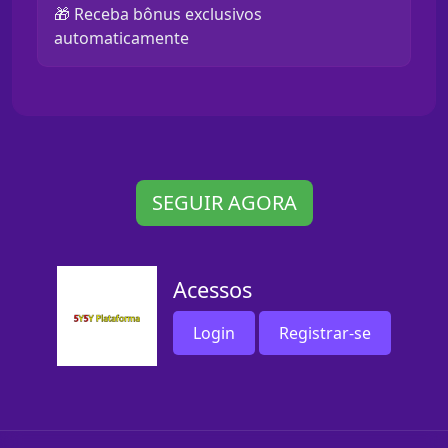
🎁 Receba bônus exclusivos
automaticamente
SEGUIR AGORA
Acessos
Login
Registrar-se