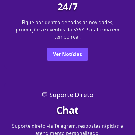
24/7
Fique por dentro de todas as novidades,
promoções e eventos da 5Y5Y Plataforma em
tempo real!
Ver Notícias
💬 Suporte Direto
Chat
Suporte direto via Telegram, respostas rápidas e
atendimento personalizado!