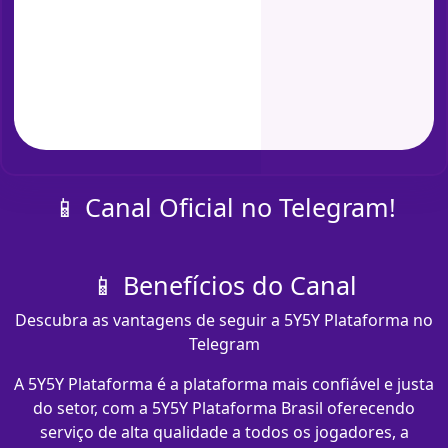
📱 Canal Oficial no Telegram!
📱 Benefícios do Canal
Descubra as vantagens de seguir a 5Y5Y Plataforma no
Telegram
A 5Y5Y Plataforma é a plataforma mais confiável e justa
do setor, com a 5Y5Y Plataforma Brasil oferecendo
serviço de alta qualidade a todos os jogadores, a