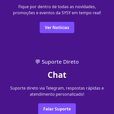
Fique por dentro de todas as novidades,
promoções e eventos da 5Y5Y em tempo real!
Ver Notícias
💬 Suporte Direto
Chat
Suporte direto via Telegram, respostas rápidas e
atendimento personalizado!
Falar Suporte