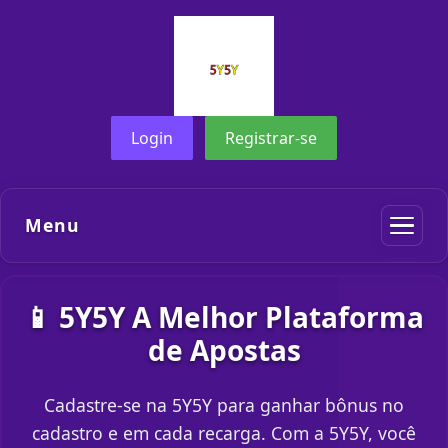
Login
Registrar-se
Menu
📱 5Y5Y A Melhor Plataforma
de Apostas
Cadastre-se na 5Y5Y para ganhar bônus no
cadastro e em cada recarga. Com a 5Y5Y, você