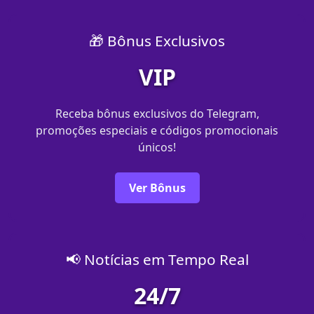
🎁 Bônus Exclusivos
VIP
Receba bônus exclusivos do Telegram,
promoções especiais e códigos promocionais
únicos!
Ver Bônus
📢 Notícias em Tempo Real
24/7