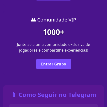
👥 Comunidade VIP
1000+
Junte-se a uma comunidade exclusiva de
jogadores e compartilhe experiências!
Entrar Grupo
📱 Como Seguir no Telegram