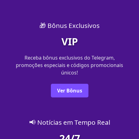
🎁 Bônus Exclusivos
VIP
Receba bônus exclusivos do Telegram,
promoções especiais e códigos promocionais
únicos!
Ver Bônus
📢 Notícias em Tempo Real
24/7