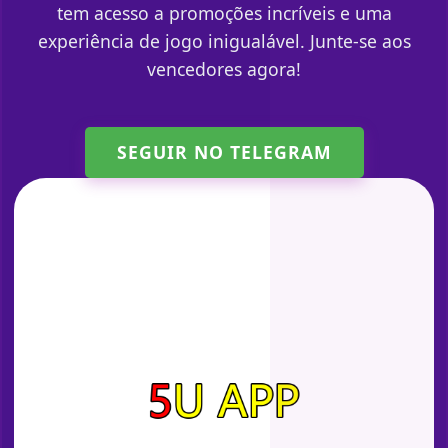
tem acesso a promoções incríveis e uma
experiência de jogo inigualável. Junte-se aos
vencedores agora!
SEGUIR NO TELEGRAM