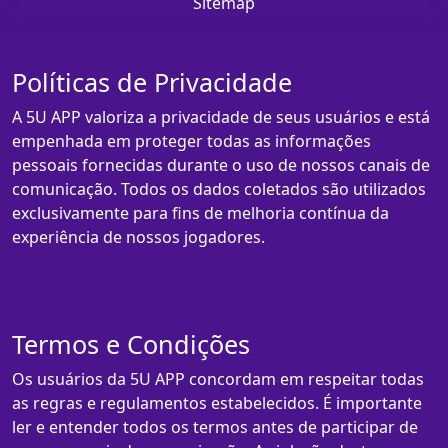
Sitemap
Políticas de Privacidade
A 5U APP valoriza a privacidade de seus usuários e está
empenhada em proteger todas as informações
pessoais fornecidas durante o uso de nossos canais de
comunicação. Todos os dados coletados são utilizados
exclusivamente para fins de melhoria contínua da
experiência de nossos jogadores.
Termos e Condições
Os usuários da 5U APP concordam em respeitar todas
as regras e regulamentos estabelecidos. É importante
ler e entender todos os termos antes de participar de