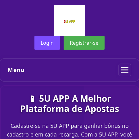
Login
Registrar-se
Menu
📱 5U APP A Melhor
Plataforma de Apostas
Cadastre-se na 5U APP para ganhar bônus no
cadastro e em cada recarga. Com a 5U APP, você