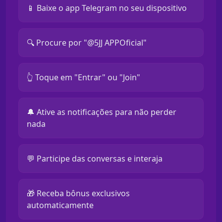
📱 Baixe o app Telegram no seu dispositivo
🔍 Procure por "@5JJ APPOficial"
👆 Toque em "Entrar" ou "Join"
🔔 Ative as notificações para não perder
nada
💬 Participe das conversas e interaja
🎁 Receba bônus exclusivos
automaticamente