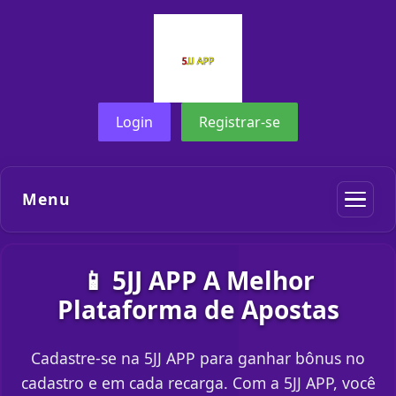
Login
Registrar-se
Menu
📱 5JJ APP A Melhor
Plataforma de Apostas
Cadastre-se na 5JJ APP para ganhar bônus no
cadastro e em cada recarga. Com a 5JJ APP, você