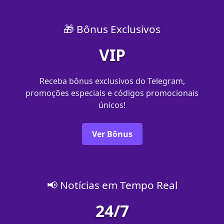
🎁 Bônus Exclusivos
VIP
Receba bônus exclusivos do Telegram,
promoções especiais e códigos promocionais
únicos!
Ver Bônus
📢 Notícias em Tempo Real
24/7