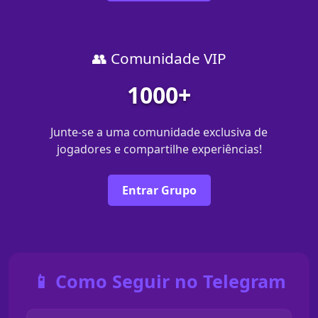
👥 Comunidade VIP
1000+
Junte-se a uma comunidade exclusiva de
jogadores e compartilhe experiências!
Entrar Grupo
📱 Como Seguir no Telegram