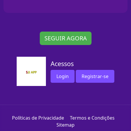
SEGUIR AGORA
Acessos
Login
Registrar-se
Políticas de Privacidade
Termos e Condições
Sitemap