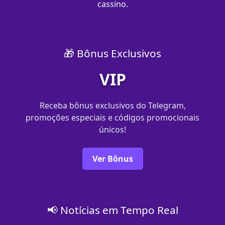
cassino.
🎁 Bônus Exclusivos
VIP
Receba bônus exclusivos do Telegram,
promoções especiais e códigos promocionais
únicos!
Ver Bônus
📢 Notícias em Tempo Real