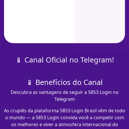
📱 Canal Oficial no Telegram!
📱 Benefícios do Canal
Descubra as vantagens de seguir a 5853 Login no
Telegram
As crupiês da plataforma 5853 Login Brasil vêm de todo
o mundo — a 5853 Login convida você a competir com
os melhores e viver a atmosfera internacional do