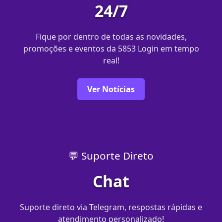
24/7
Fique por dentro de todas as novidades,
promoções e eventos da 5853 Login em tempo
real!
Ver Notícias
💬 Suporte Direto
Chat
Suporte direto via Telegram, respostas rápidas e
atendimento personalizado!