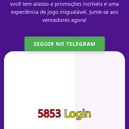
você tem acesso a promoções incríveis e uma
experiência de jogo inigualável. Junte-se aos
vencedores agora!
SEGUIR NO TELEGRAM