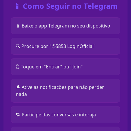
📱 Como Seguir no Telegram
📱 Baixe o app Telegram no seu dispositivo
🔍 Procure por "@5853 LoginOficial"
👆 Toque em "Entrar" ou "Join"
🔔 Ative as notificações para não perder
nada
💬 Participe das conversas e interaja