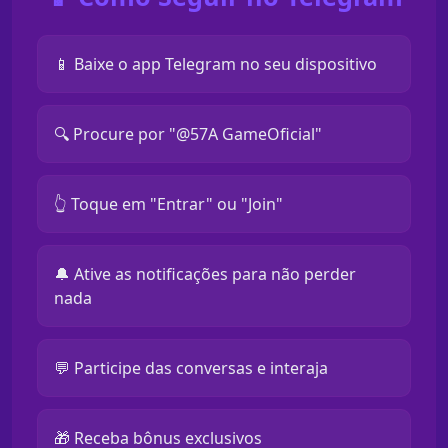
📱 Baixe o app Telegram no seu dispositivo
🔍 Procure por "@57A GameOficial"
👆 Toque em "Entrar" ou "Join"
🔔 Ative as notificações para não perder
nada
💬 Participe das conversas e interaja
🎁 Receba bônus exclusivos