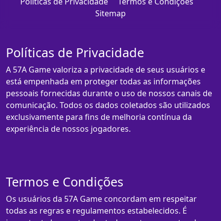
Políticas de Privacidade
Termos e Condições
Sitemap
Políticas de Privacidade
A 57A Game valoriza a privacidade de seus usuários e
está empenhada em proteger todas as informações
pessoais fornecidas durante o uso de nossos canais de
comunicação. Todos os dados coletados são utilizados
exclusivamente para fins de melhoria contínua da
experiência de nossos jogadores.
Termos e Condições
Os usuários da 57A Game concordam em respeitar
todas as regras e regulamentos estabelecidos. É