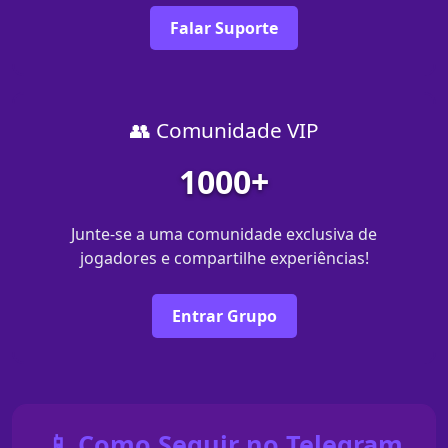
Falar Suporte
👥 Comunidade VIP
1000+
Junte-se a uma comunidade exclusiva de
jogadores e compartilhe experiências!
Entrar Grupo
📱 Como Seguir no Telegram