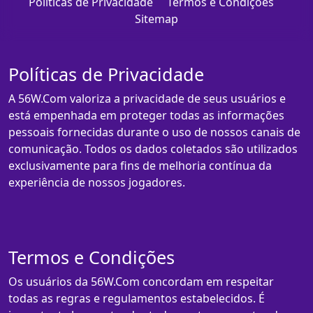
Políticas de Privacidade
Termos e Condições
Sitemap
Políticas de Privacidade
A 56W.Com valoriza a privacidade de seus usuários e
está empenhada em proteger todas as informações
pessoais fornecidas durante o uso de nossos canais de
comunicação. Todos os dados coletados são utilizados
exclusivamente para fins de melhoria contínua da
experiência de nossos jogadores.
Termos e Condições
Os usuários da 56W.Com concordam em respeitar
todas as regras e regulamentos estabelecidos. É