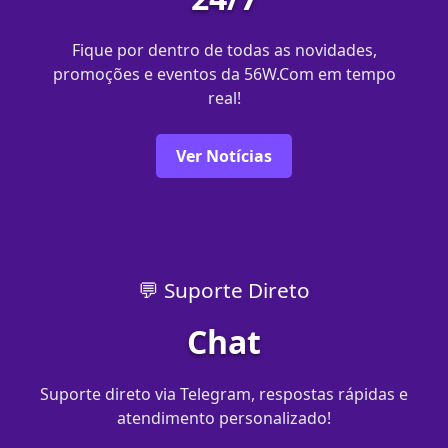
Fique por dentro de todas as novidades,
promoções e eventos da 56W.Com em tempo
real!
Ver Notícias
💬 Suporte Direto
Chat
Suporte direto via Telegram, respostas rápidas e
atendimento personalizado!