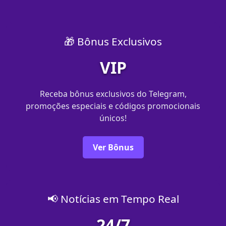
🎁 Bônus Exclusivos
VIP
Receba bônus exclusivos do Telegram,
promoções especiais e códigos promocionais
únicos!
Ver Bônus
📢 Notícias em Tempo Real
24/7