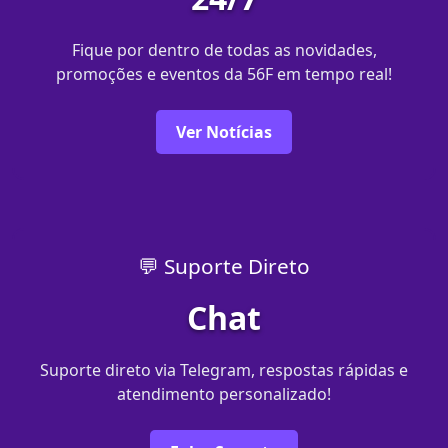
Fique por dentro de todas as novidades,
promoções e eventos da 56F em tempo real!
Ver Notícias
💬 Suporte Direto
Chat
Suporte direto via Telegram, respostas rápidas e
atendimento personalizado!