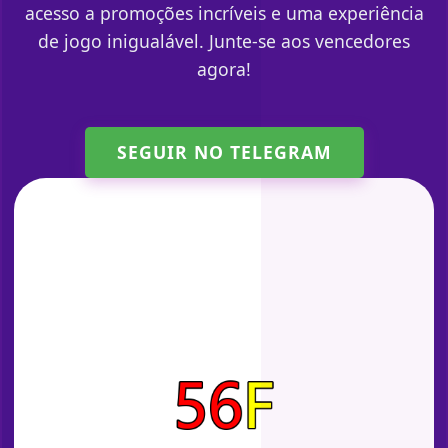
acesso a promoções incríveis e uma experiência
de jogo inigualável. Junte-se aos vencedores
agora!
SEGUIR NO TELEGRAM