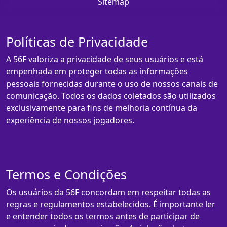
Sitemap
Políticas de Privacidade
A 56F valoriza a privacidade de seus usuários e está
empenhada em proteger todas as informações
pessoais fornecidas durante o uso de nossos canais de
comunicação. Todos os dados coletados são utilizados
exclusivamente para fins de melhoria contínua da
experiência de nossos jogadores.
Termos e Condições
Os usuários da 56F concordam em respeitar todas as
regras e regulamentos estabelecidos. É importante ler
e entender todos os termos antes de participar de