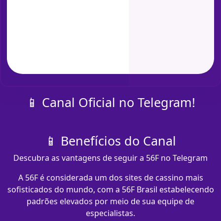
📱 Canal Oficial no Telegram!
📱 Benefícios do Canal
Descubra as vantagens de seguir a 56F no Telegram
A 56F é considerada um dos sites de cassino mais
sofisticados do mundo, com a 56F Brasil estabelecendo
padrões elevados por meio de sua equipe de
especialistas.