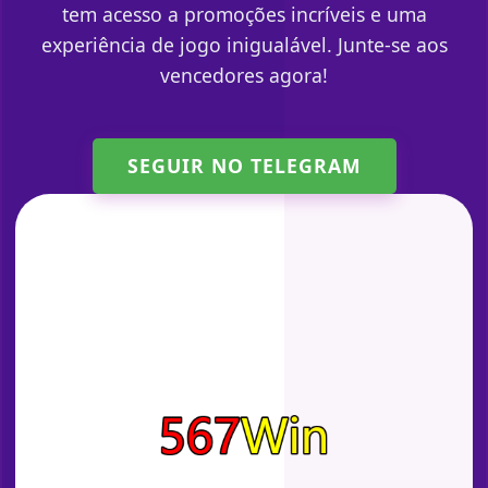
tem acesso a promoções incríveis e uma
experiência de jogo inigualável. Junte-se aos
vencedores agora!
SEGUIR NO TELEGRAM