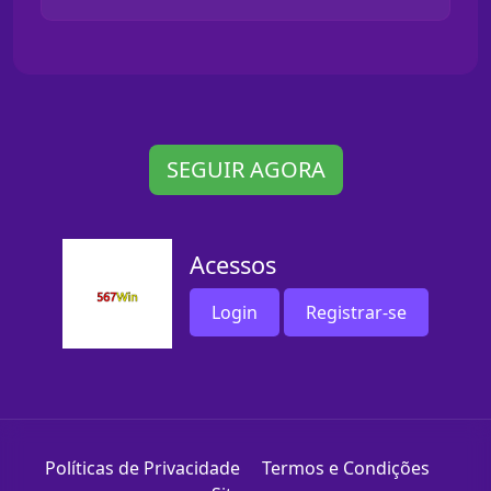
SEGUIR AGORA
Acessos
Login
Registrar-se
Políticas de Privacidade
Termos e Condições