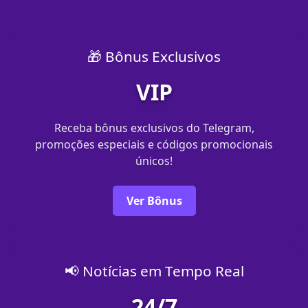
🎁 Bônus Exclusivos
VIP
Receba bônus exclusivos do Telegram,
promoções especiais e códigos promocionais
únicos!
Ver Bônus
📢 Notícias em Tempo Real
24/7