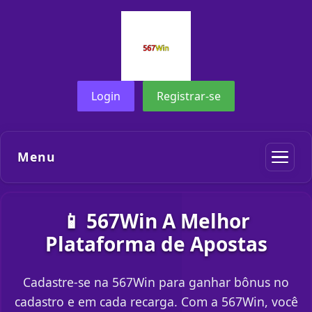
Login
Registrar-se
Menu
📱 567Win A Melhor
Plataforma de Apostas
Cadastre-se na 567Win para ganhar bônus no
cadastro e em cada recarga. Com a 567Win, você