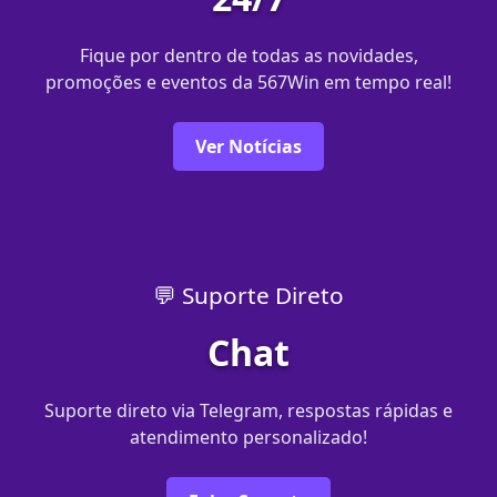
Fique por dentro de todas as novidades,
promoções e eventos da 567Win em tempo real!
Ver Notícias
💬 Suporte Direto
Chat
Suporte direto via Telegram, respostas rápidas e
atendimento personalizado!