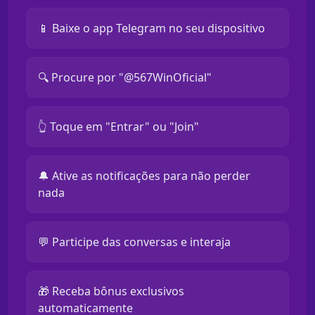
📱 Baixe o app Telegram no seu dispositivo
🔍 Procure por "@567WinOficial"
👆 Toque em "Entrar" ou "Join"
🔔 Ative as notificações para não perder
nada
💬 Participe das conversas e interaja
🎁 Receba bônus exclusivos
automaticamente