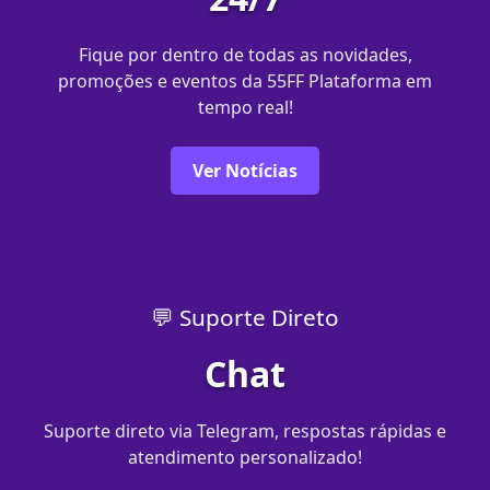
Fique por dentro de todas as novidades,
promoções e eventos da 55FF Plataforma em
tempo real!
Ver Notícias
💬 Suporte Direto
Chat
Suporte direto via Telegram, respostas rápidas e
atendimento personalizado!