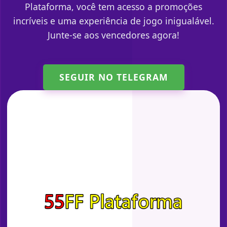
Plataforma, você tem acesso a promoções
incríveis e uma experiência de jogo inigualável.
Junte-se aos vencedores agora!
SEGUIR NO TELEGRAM