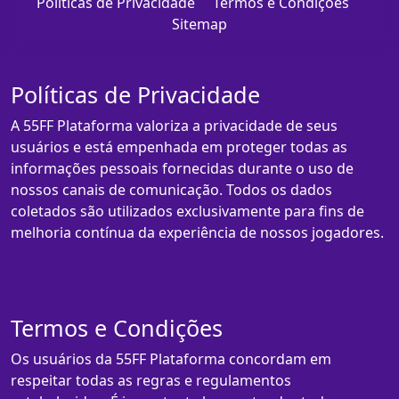
Políticas de Privacidade
Termos e Condições
Sitemap
Políticas de Privacidade
A 55FF Plataforma valoriza a privacidade de seus
usuários e está empenhada em proteger todas as
informações pessoais fornecidas durante o uso de
nossos canais de comunicação. Todos os dados
coletados são utilizados exclusivamente para fins de
melhoria contínua da experiência de nossos jogadores.
Termos e Condições
Os usuários da 55FF Plataforma concordam em
respeitar todas as regras e regulamentos