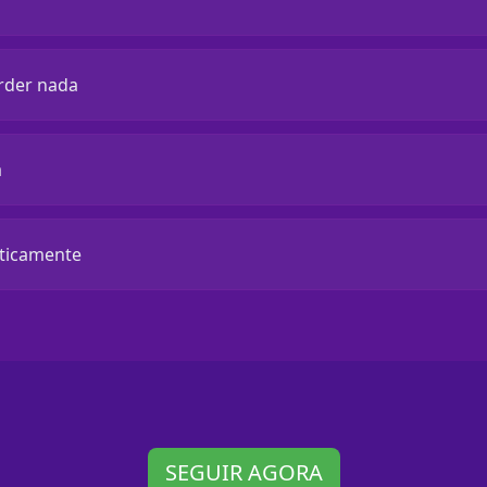
erder nada
a
aticamente
SEGUIR AGORA