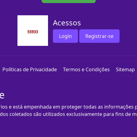
Acessos
Login
Registrar-se
Políticas de Privacidade
Termos e Condições
Sitemap
de
ários e está empenhada em proteger todas as informações 
os coletados são utilizados exclusivamente para fins de m