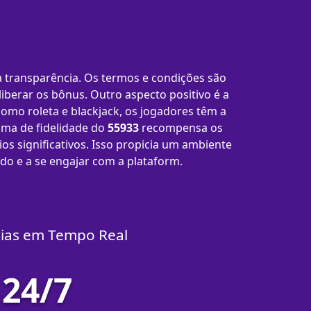
a transparência. Os termos e condições são
iberar os bônus. Outro aspecto positivo é a
omo roleta e blackjack, os jogadores têm a
ama de fidelidade do
55933
recompensa os
s significativos. Isso propicia um ambiente
do e a se engajar com a plataform.
cias em Tempo Real
24/7