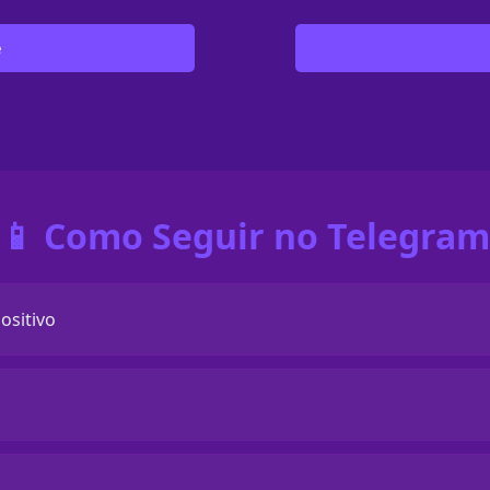
e
📱 Como Seguir no Telegram
ositivo