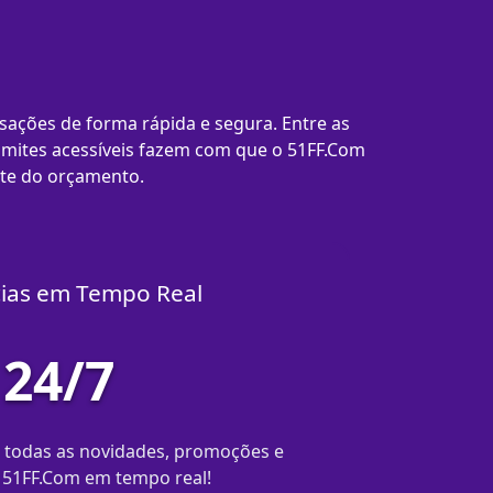
sações de forma rápida e segura. Entre as
limites acessíveis fazem com que o 51FF.Com
nte do orçamento.
cias em Tempo Real
24/7
e todas as novidades, promoções e
 51FF.Com em tempo real!