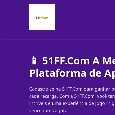
📱 51FF.Com A M
Plataforma de A
Cadastre-se na 51FF.Com para ganhar b
cada recarga. Com a 51FF.Com, você te
incríveis e uma experiência de jogo inig
vencedores agora!