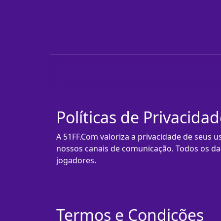
Políticas de Privacida
A 51FF.Com valoriza a privacidade de seus 
nossos canais de comunicação. Todos os dad
jogadores.
Termos e Condições