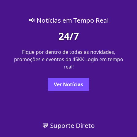
📢 Notícias em Tempo Real
24/7
Fique por dentro de todas as novidades,
promoções e eventos da 45KK Login em tempo
real!
Ver Notícias
💬 Suporte Direto