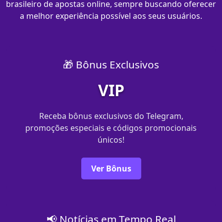
brasileiro de apostas online, sempre buscando oferecer
a melhor experiência possível aos seus usuários.
🎁 Bônus Exclusivos
VIP
Receba bônus exclusivos do Telegram,
promoções especiais e códigos promocionais
únicos!
Ver Bônus
📢 Notícias em Tempo Real