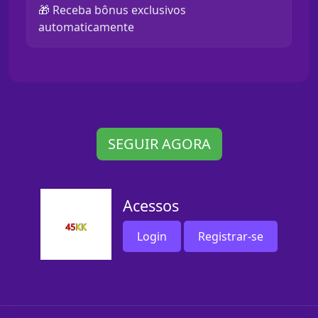
🎁 Receba bônus exclusivos
automaticamente
SEGUIR AGORA
Acessos
Login
Registrar-se