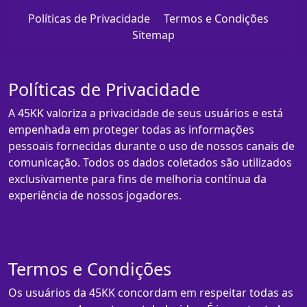
Políticas de Privacidade
Termos e Condições
Sitemap
Políticas de Privacidade
A 45KK valoriza a privacidade de seus usuários e está
empenhada em proteger todas as informações
pessoais fornecidas durante o uso de nossos canais de
comunicação. Todos os dados coletados são utilizados
exclusivamente para fins de melhoria contínua da
experiência de nossos jogadores.
Termos e Condições
Os usuários da 45KK concordam em respeitar todas as