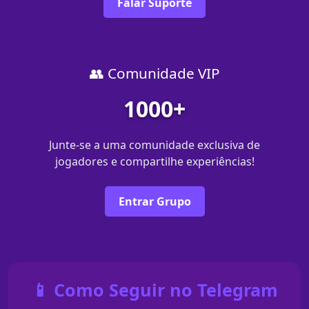
Falar Suporte
👥 Comunidade VIP
1000+
Junte-se a uma comunidade exclusiva de
jogadores e compartilhe experiências!
Entrar Grupo
📱 Como Seguir no Telegram