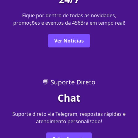
Fique por dentro de todas as novidades,
promoções e eventos da 456Bra em tempo real!
Ver Notícias
💬 Suporte Direto
Chat
Suporte direto via Telegram, respostas rápidas e
atendimento personalizado!