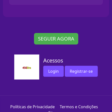
SEGUIR AGORA
Acessos
Login
Registrar-se
Políticas de Privacidade
Termos e Condições