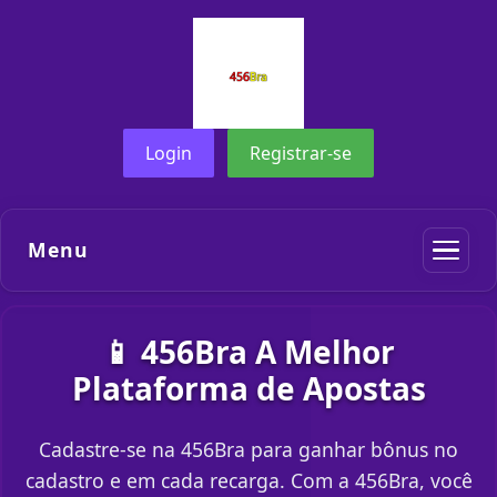
Login
Registrar-se
Menu
📱 456Bra A Melhor
Plataforma de Apostas
Cadastre-se na 456Bra para ganhar bônus no
cadastro e em cada recarga. Com a 456Bra, você