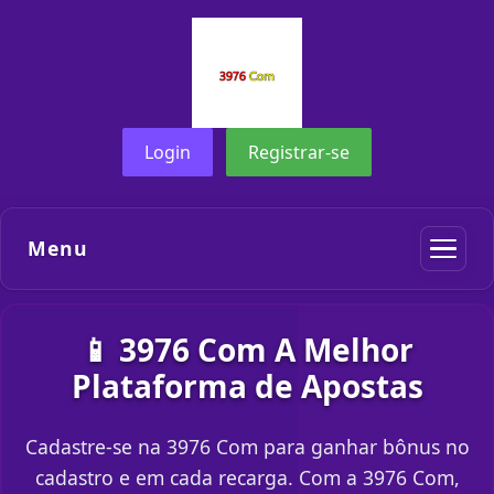
Login
Registrar-se
Menu
📱 3976 Com A Melhor
Plataforma de Apostas
Cadastre-se na 3976 Com para ganhar bônus no
cadastro e em cada recarga. Com a 3976 Com,