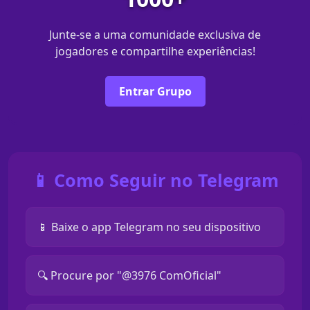
Junte-se a uma comunidade exclusiva de
jogadores e compartilhe experiências!
Entrar Grupo
📱 Como Seguir no Telegram
📱 Baixe o app Telegram no seu dispositivo
🔍 Procure por "@3976 ComOficial"