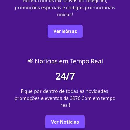
Receba bônus exclusivos do Telegram,
promoções especiais e códigos promocionais
únicos!
Ver Bônus
📢 Notícias em Tempo Real
24/7
Fique por dentro de todas as novidades,
promoções e eventos da 3976 Com em tempo
real!
Ver Notícias