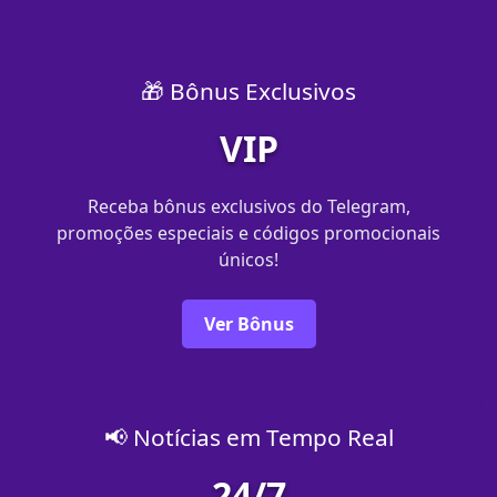
🎁 Bônus Exclusivos
VIP
Receba bônus exclusivos do Telegram,
promoções especiais e códigos promocionais
únicos!
Ver Bônus
📢 Notícias em Tempo Real
24/7