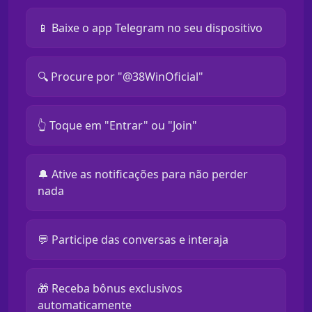
📱 Baixe o app Telegram no seu dispositivo
🔍 Procure por "@38WinOficial"
👆 Toque em "Entrar" ou "Join"
🔔 Ative as notificações para não perder
nada
💬 Participe das conversas e interaja
🎁 Receba bônus exclusivos
automaticamente