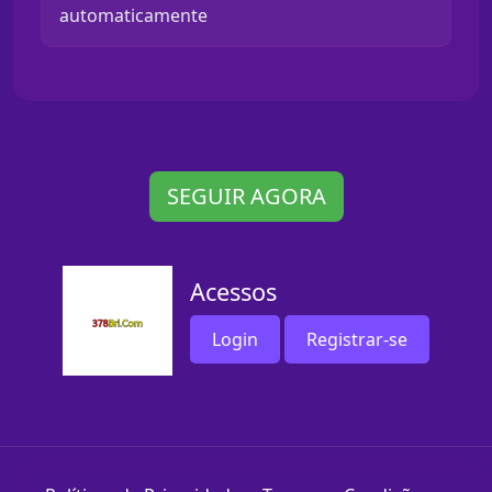
automaticamente
SEGUIR AGORA
Acessos
Login
Registrar-se