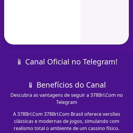
📱 Canal Oficial no Telegram!
📱 Benefícios do Canal
Descubra as vantagens de seguir a 378Brl.Com no
Telegram
A 378Brl.Com 378Brl.Com Brasil oferece versões
clássicas e modernas de jogos, simulando com
realismo total o ambiente de um cassino físico.