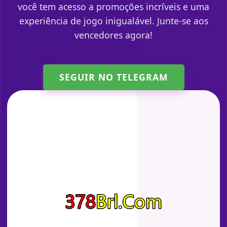
você tem acesso a promoções incríveis e uma
experiência de jogo inigualável. Junte-se aos
vencedores agora!
SEGUIR NO TELEGRAM