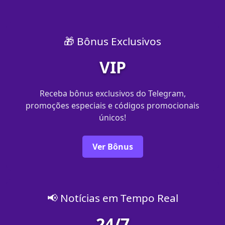
🎁 Bônus Exclusivos
VIP
Receba bônus exclusivos do Telegram,
promoções especiais e códigos promocionais
únicos!
Ver Bônus
📢 Notícias em Tempo Real
24/7