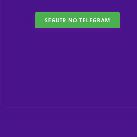
SEGUIR NO TELEGRAM