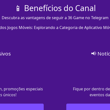
📱 Benefícios do Canal
Descubra as vantagens de seguir a 36 Game no Telegram
dos Jogos Móveis: Explorando a Categoria de Aplicativo M
sivos
📢 Notí
m, promoções especiais
Fique por dentro d
s únicos!
eventos da