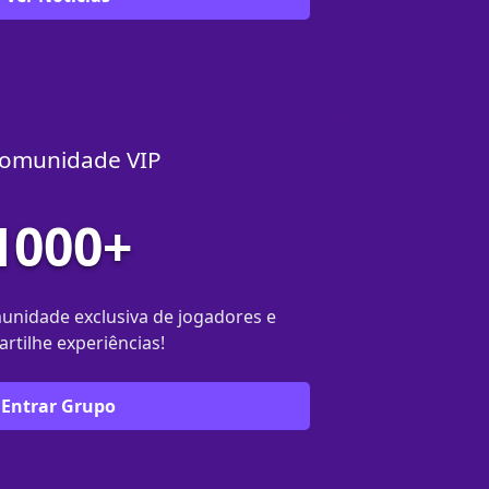
Comunidade VIP
1000+
unidade exclusiva de jogadores e
rtilhe experiências!
Entrar Grupo