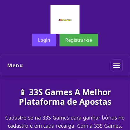
Login
Registrar-se
Menu
📱 33S Games A Melhor
Plataforma de Apostas
Cadastre-se na 33S Games para ganhar bônus no
cadastro e em cada recarga. Com a 33S Games,