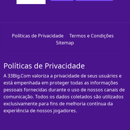
Políticas de Privacidade
Termos e Condições
Sitemap
Políticas de Privacidade
A 33Big.Com valoriza a privacidade de seus usuários e
está empenhada em proteger todas as informações
pessoais fornecidas durante o uso de nossos canais de
comunicação. Todos os dados coletados são utilizados
exclusivamente para fins de melhoria contínua da
experiência de nossos jogadores.