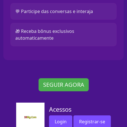
💬 Participe das conversas e interaja
🎁 Receba bônus exclusivos
automaticamente
SEGUIR AGORA
Acessos
Login
Registrar-se