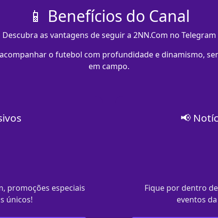
📱 Benefícios do Canal
Descubra as vantagens de seguir a 2NN.Com no Telegram
ja acompanhar o futebol com profundidade e dinamismo, s
em campo.
sivos
📢 Notí
m, promoções especiais
Fique por dentro d
s únicos!
eventos da