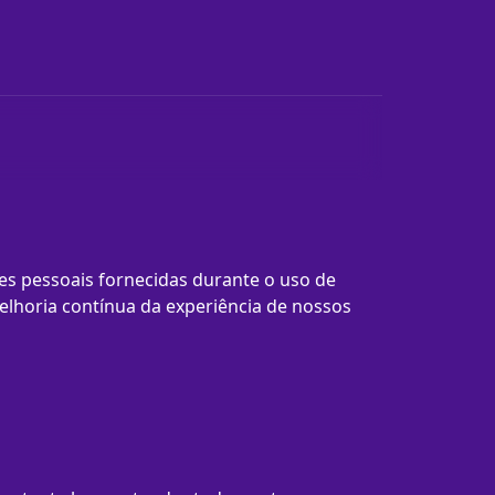
es pessoais fornecidas durante o uso de
elhoria contínua da experiência de nossos