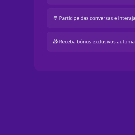
💬 Participe das conversas e interaj
🎁 Receba bônus exclusivos autom