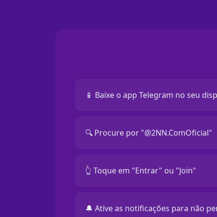
📱 Baixe o app Telegram no seu disp
🔍 Procure por "@2NN.ComOficial"
👆 Toque em "Entrar" ou "Join"
🔔 Ative as notificações para não p