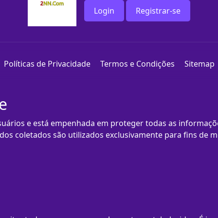
Login
Registrar-se
Políticas de Privacidade
Termos e Condições
Sitemap
de
usuários e está empenhada em proteger todas as informaçõ
os coletados são utilizados exclusivamente para fins de m