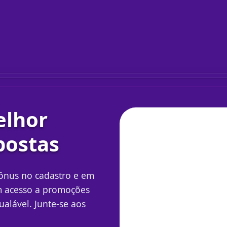
elhor
postas
ônus no cadastro e em
m acesso a promoções
ualável. Junte-se aos