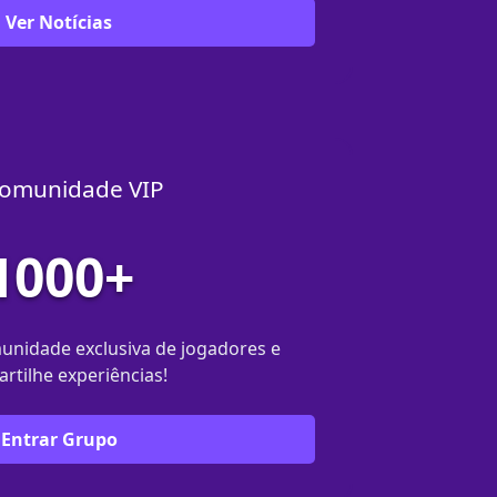
Ver Notícias
Comunidade VIP
1000+
unidade exclusiva de jogadores e
rtilhe experiências!
Entrar Grupo