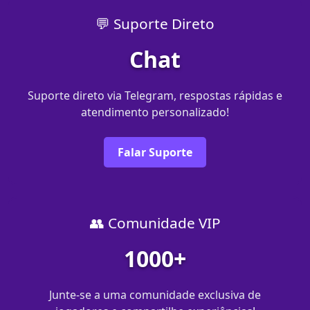
💬 Suporte Direto
Chat
Suporte direto via Telegram, respostas rápidas e
atendimento personalizado!
Falar Suporte
👥 Comunidade VIP
1000+
Junte-se a uma comunidade exclusiva de