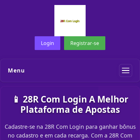
Login
Registrar-se
Menu
📱 28R Com Login A Melhor
Plataforma de Apostas
Cadastre-se na 28R Com Login para ganhar bônus
no cadastro e em cada recarga. Com a 28R Com