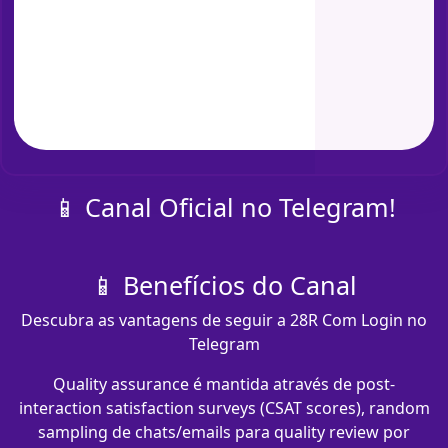
📱 Canal Oficial no Telegram!
📱 Benefícios do Canal
Descubra as vantagens de seguir a 28R Com Login no
Telegram
Quality assurance é mantida através de post-
interaction satisfaction surveys (CSAT scores), random
sampling de chats/emails para quality review por