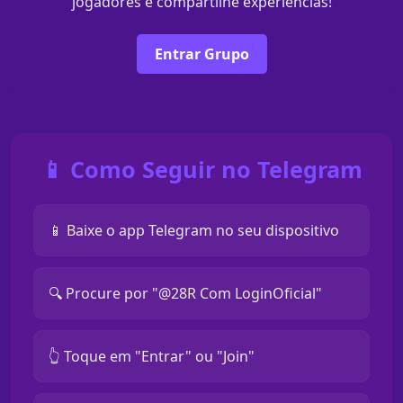
jogadores e compartilhe experiências!
Entrar Grupo
📱 Como Seguir no Telegram
📱 Baixe o app Telegram no seu dispositivo
🔍 Procure por "@28R Com LoginOficial"
👆 Toque em "Entrar" ou "Join"