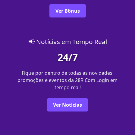
Ver Bônus
📢 Notícias em Tempo Real
24/7
Fique por dentro de todas as novidades,
promoções e eventos da 28R Com Login em
tempo real!
Ver Notícias