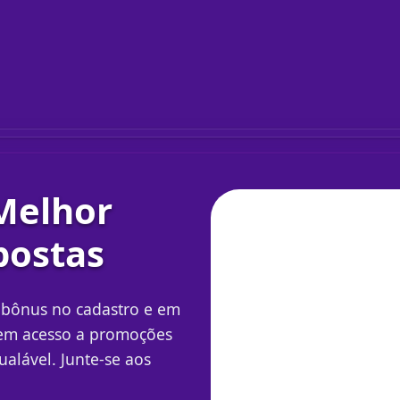
 Melhor
postas
 bônus no cadastro e em
tem acesso a promoções
ualável. Junte-se aos