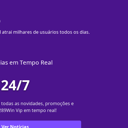
m
atrai milhares de usuários todos os dias.
cias em Tempo Real
24/7
e todas as novidades, promoções e
289Win Vip em tempo real!
Ver Notícias