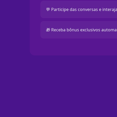
💬 Participe das conversas e interaj
🎁 Receba bônus exclusivos autom