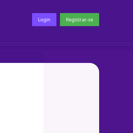
Login
Registrar-se