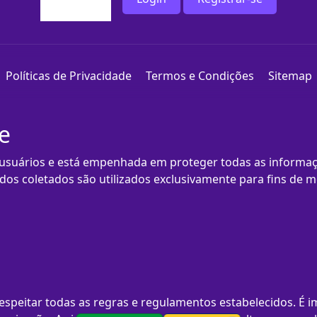
Políticas de Privacidade
Termos e Condições
Sitemap
de
s usuários e está empenhada em proteger todas as informa
os coletados são utilizados exclusivamente para fins de m
peitar todas as regras e regulamentos estabelecidos. É i