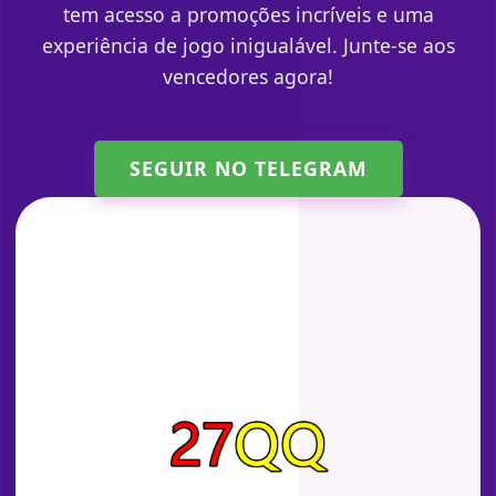
tem acesso a promoções incríveis e uma
experiência de jogo inigualável. Junte-se aos
vencedores agora!
SEGUIR NO TELEGRAM