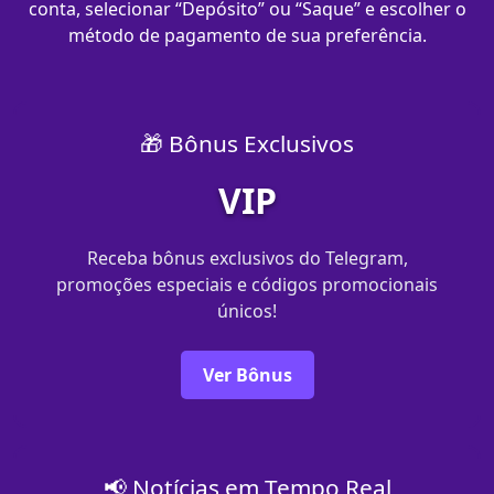
conta, selecionar “Depósito” ou “Saque” e escolher o
método de pagamento de sua preferência.
🎁 Bônus Exclusivos
VIP
Receba bônus exclusivos do Telegram,
promoções especiais e códigos promocionais
únicos!
Ver Bônus
📢 Notícias em Tempo Real