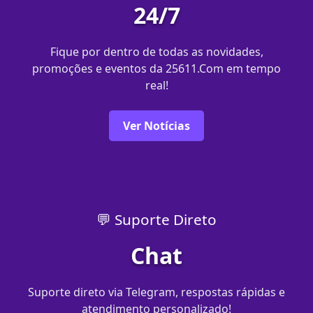
24/7
Fique por dentro de todas as novidades,
promoções e eventos da 25611.Com em tempo
real!
Ver Notícias
💬 Suporte Direto
Chat
Suporte direto via Telegram, respostas rápidas e
atendimento personalizado!