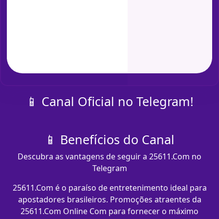
📱 Canal Oficial no Telegram!
📱 Benefícios do Canal
Descubra as vantagens de seguir a 25611.Com no
Telegram
25611.Com é o paraíso de entretenimento ideal para
apostadores brasileiros. Promoções atraentes da
25611.Com Online Com para fornecer o máximo