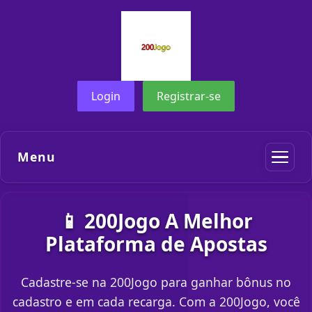
Login
Registrar-se
Menu
📱 200Jogo A Melhor
Plataforma de Apostas
Cadastre-se na 200Jogo para ganhar bônus no
cadastro e em cada recarga. Com a 200Jogo, você