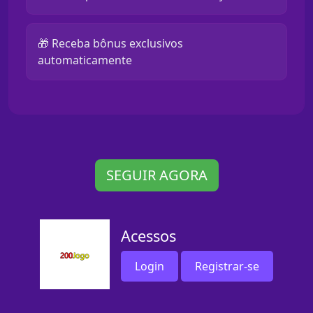
🎁 Receba bônus exclusivos
automaticamente
SEGUIR AGORA
Acessos
Login
Registrar-se