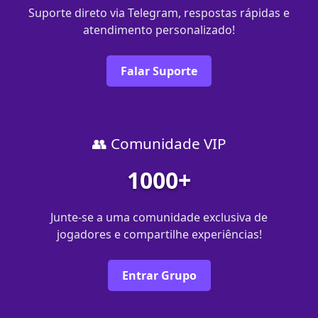
Suporte direto via Telegram, respostas rápidas e
atendimento personalizado!
Falar Suporte
👥 Comunidade VIP
1000+
Junte-se a uma comunidade exclusiva de
jogadores e compartilhe experiências!
Entrar Grupo