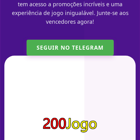
tem acesso a promoções incríveis e uma
experiência de jogo inigualável. Junte-se aos
vencedores agora!
SEGUIR NO TELEGRAM