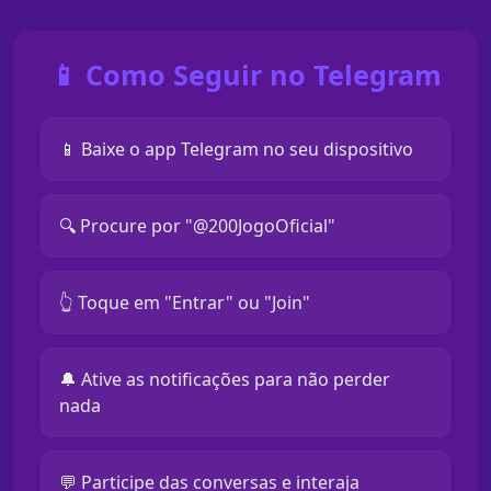
📱 Como Seguir no Telegram
📱 Baixe o app Telegram no seu dispositivo
🔍 Procure por "@200JogoOficial"
👆 Toque em "Entrar" ou "Join"
🔔 Ative as notificações para não perder
nada
💬 Participe das conversas e interaja