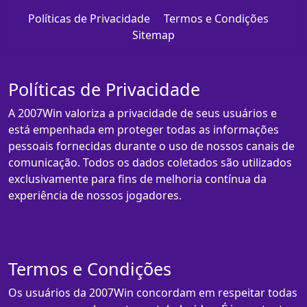
Políticas de Privacidade
Termos e Condições
Sitemap
Políticas de Privacidade
A 2007Win valoriza a privacidade de seus usuários e
está empenhada em proteger todas as informações
pessoais fornecidas durante o uso de nossos canais de
comunicação. Todos os dados coletados são utilizados
exclusivamente para fins de melhoria contínua da
experiência de nossos jogadores.
Termos e Condições
Os usuários da 2007Win concordam em respeitar todas