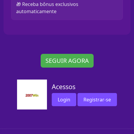
🎁 Receba bônus exclusivos
automaticamente
SEGUIR AGORA
Acessos
Login
Registrar-se