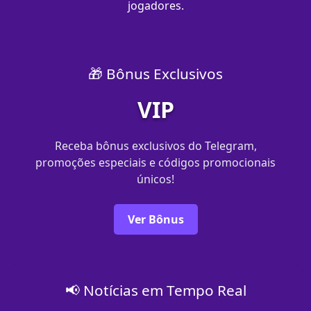
jogadores.
🎁 Bônus Exclusivos
VIP
Receba bônus exclusivos do Telegram,
promoções especiais e códigos promocionais
únicos!
Ver Bônus
📢 Notícias em Tempo Real