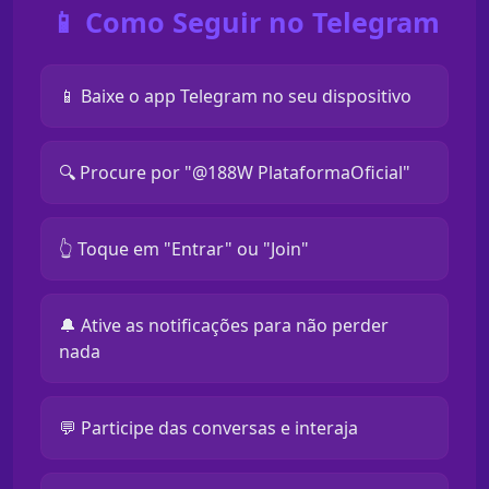
📱 Como Seguir no Telegram
📱 Baixe o app Telegram no seu dispositivo
🔍 Procure por "@188W PlataformaOficial"
👆 Toque em "Entrar" ou "Join"
🔔 Ative as notificações para não perder
nada
💬 Participe das conversas e interaja