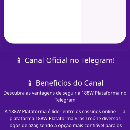
📱 Canal Oficial no Telegram!
📱 Benefícios do Canal
Descubra as vantagens de seguir a 188W Plataforma no
Telegram
A 188W Plataforma é líder entre os cassinos online — a
plataforma 188W Plataforma Brasil reúne diversos
jogos de azar, sendo a opção mais confiável para os