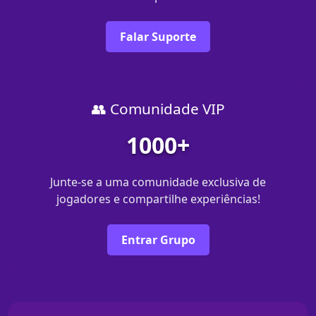
Falar Suporte
👥 Comunidade VIP
1000+
Junte-se a uma comunidade exclusiva de
jogadores e compartilhe experiências!
Entrar Grupo