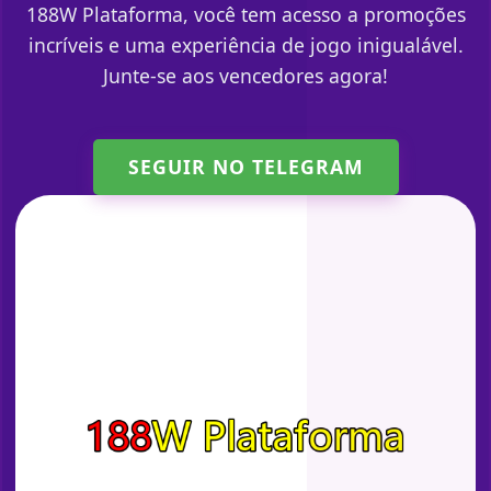
188W Plataforma, você tem acesso a promoções
incríveis e uma experiência de jogo inigualável.
Junte-se aos vencedores agora!
SEGUIR NO TELEGRAM