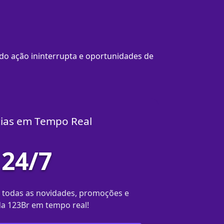
ndo ação ininterrupta e oportunidades de
cias em Tempo Real
24/7
e todas as novidades, promoções e
da 123Br em tempo real!