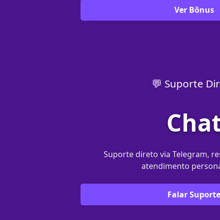
Ver Bônus
💬 Suporte Di
Cha
Suporte direto via Telegram, r
atendimento persona
Falar Suport