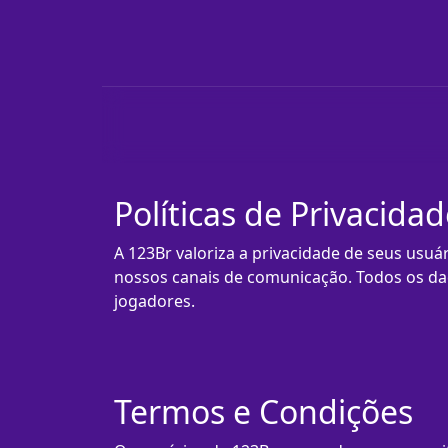
Políticas de Privacida
A 123Br valoriza a privacidade de seus usu
nossos canais de comunicação. Todos os dad
jogadores.
Termos e Condições