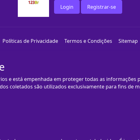
Login
Registrar-se
Políticas de Privacidade
Termos e Condições
Sitemap
de
ários e está empenhada em proteger todas as informações 
os coletados são utilizados exclusivamente para fins de m