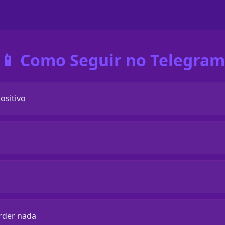
📱 Como Seguir no Telegram
ositivo
erder nada