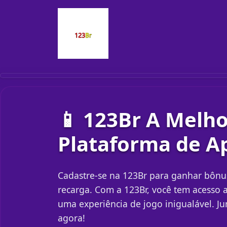
📱 123Br A Melh
Plataforma de A
Cadastre-se na 123Br para ganhar bônu
recarga. Com a 123Br, você tem acesso a
uma experiência de jogo inigualável. J
agora!