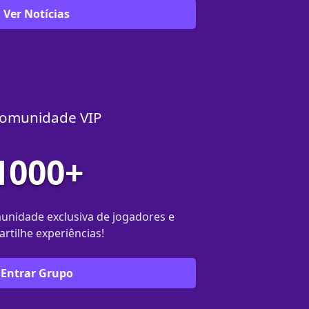
Ver Notícias
Comunidade VIP
1000+
unidade exclusiva de jogadores e
rtilhe experiências!
Entrar Grupo