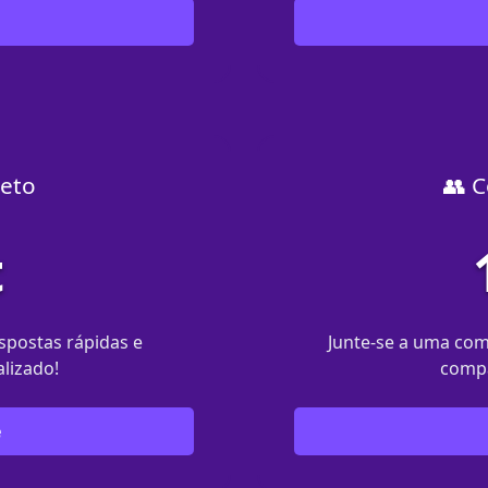
reto
👥 
t
espostas rápidas e
Junte-se a uma com
lizado!
compa
e