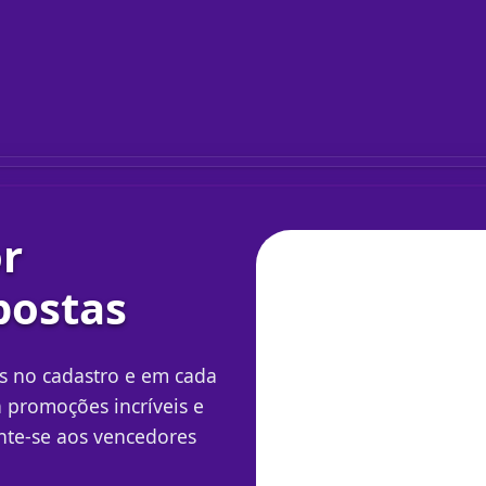
or
postas
s no cadastro e em cada
 promoções incríveis e
unte-se aos vencedores