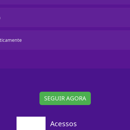
a
aticamente
SEGUIR AGORA
Acessos