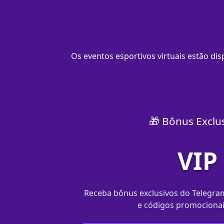
Os eventos esportivos virtuais estão di
🎁 Bônus Exclu
VIP
Receba bônus exclusivos do Telegra
e códigos promocionai