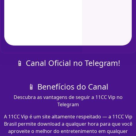
📱 Canal Oficial no Telegram!
📱 Benefícios do Canal
Descubra as vantagens de seguir a 11CC Vip no
Telegram
A 11CC Vip é um site altamente respeitado — a 11CC Vip
Brasil permite download a qualquer hora para que você
aproveite o melhor do entretenimento em qualquer