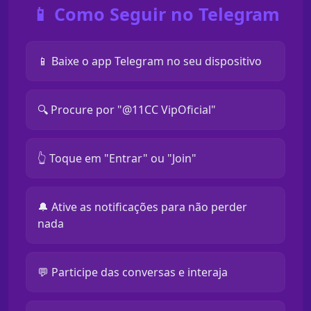
📱 Como Seguir no Telegram
📱 Baixe o app Telegram no seu dispositivo
🔍 Procure por "@11CC VipOficial"
👆 Toque em "Entrar" ou "Join"
🔔 Ative as notificações para não perder
nada
💬 Participe das conversas e interaja