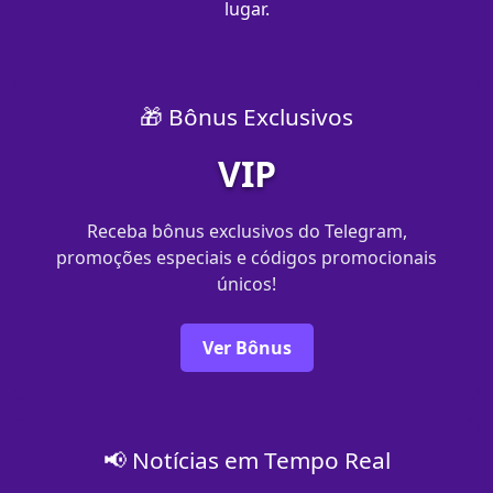
lugar.
🎁 Bônus Exclusivos
VIP
Receba bônus exclusivos do Telegram,
promoções especiais e códigos promocionais
únicos!
Ver Bônus
📢 Notícias em Tempo Real