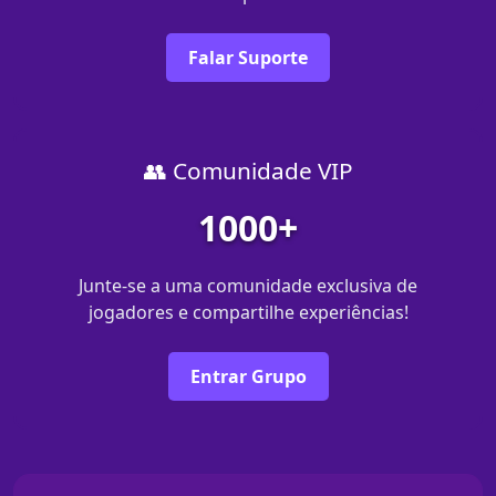
Falar Suporte
👥 Comunidade VIP
1000+
Junte-se a uma comunidade exclusiva de
jogadores e compartilhe experiências!
Entrar Grupo