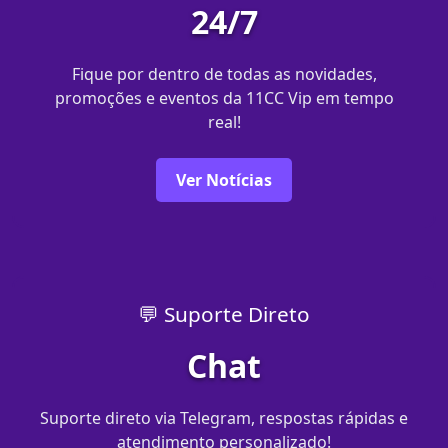
24/7
Fique por dentro de todas as novidades,
promoções e eventos da 11CC Vip em tempo
real!
Ver Notícias
💬 Suporte Direto
Chat
Suporte direto via Telegram, respostas rápidas e
atendimento personalizado!