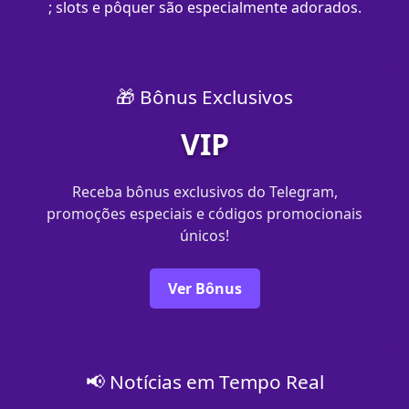
; slots e pôquer são especialmente adorados.
🎁 Bônus Exclusivos
VIP
Receba bônus exclusivos do Telegram,
promoções especiais e códigos promocionais
únicos!
Ver Bônus
📢 Notícias em Tempo Real