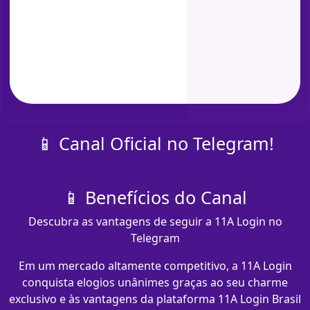
📱 Canal Oficial no Telegram!
📱 Benefícios do Canal
Descubra as vantagens de seguir a 11A Login no
Telegram
Em um mercado altamente competitivo, a 11A Login
conquista elogios unânimes graças ao seu charme
exclusivo e às vantagens da plataforma 11A Login Brasil