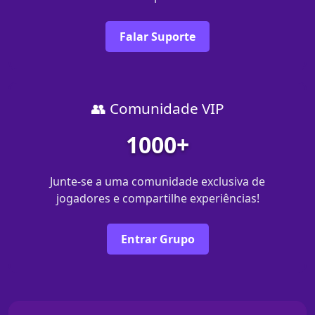
Falar Suporte
👥 Comunidade VIP
1000+
Junte-se a uma comunidade exclusiva de
jogadores e compartilhe experiências!
Entrar Grupo