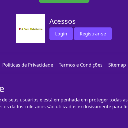
Acessos
Login
Registrar-se
Políticas de Privacidade
Termos e Condições
Sitemap
de
de de seus usuários e está empenhada em proteger todas as
 os dados coletados são utilizados exclusivamente para fi