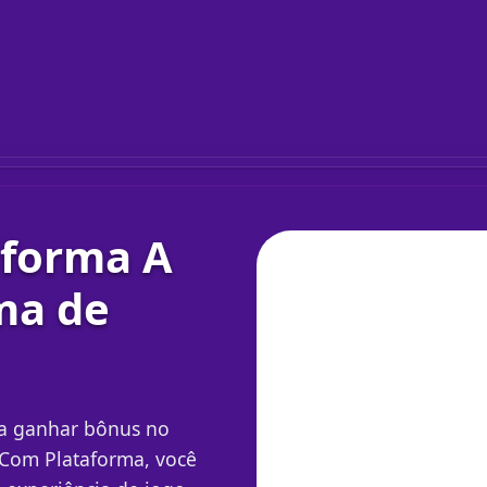
aforma A
ma de
ra ganhar bônus no
.Com Plataforma, você