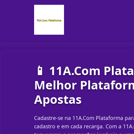
📱 11A.Com Plat
Melhor Platafor
Apostas
Cadastre-se na 11A.Com Plataforma pa
cadastro e em cada recarga. Com a 11A