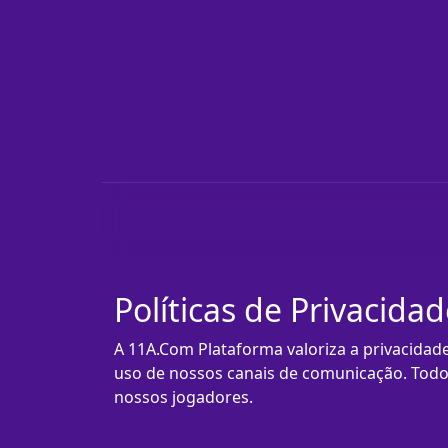
Políticas de Privacida
A 11A.Com Plataforma valoriza a privacida
uso de nossos canais de comunicação. Todos
nossos jogadores.