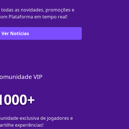
e todas as novidades, promoções e
Com Plataforma em tempo real!
Ver Notícias
Comunidade VIP
1000+
unidade exclusiva de jogadores e
rtilhe experiências!