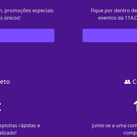
m, promoções especiais
Fique por dentro d
s únicos!
eventos da 11A.
reto
👥 
t
espostas rápidas e
Junte-se a uma com
lizado!
compa