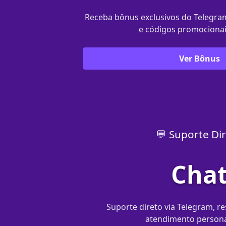
Receba bônus exclusivos do Telegra
e códigos promocionai
Ver Bônus
💬 Suporte Di
Cha
Suporte direto via Telegram, r
atendimento persona