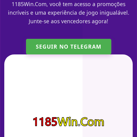
1185Win.Com, você tem acesso a promoções
incríveis e uma experiência de jogo inigualável.
Junte-se aos vencedores agora!
SEGUIR NO TELEGRAM