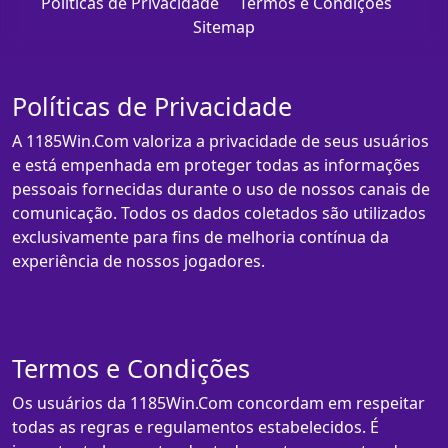
Políticas de Privacidade
Termos e Condições
Sitemap
Políticas de Privacidade
A 1185Win.Com valoriza a privacidade de seus usuários
e está empenhada em proteger todas as informações
pessoais fornecidas durante o uso de nossos canais de
comunicação. Todos os dados coletados são utilizados
exclusivamente para fins de melhoria contínua da
experiência de nossos jogadores.
Termos e Condições
Os usuários da 1185Win.Com concordam em respeitar
todas as regras e regulamentos estabelecidos. É