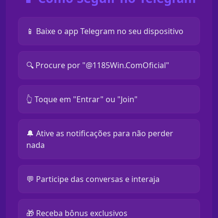
📱 Baixe o app Telegram no seu dispositivo
🔍 Procure por "@1185Win.ComOficial"
👆 Toque em "Entrar" ou "Join"
🔔 Ative as notificações para não perder
nada
💬 Participe das conversas e interaja
🎁 Receba bônus exclusivos