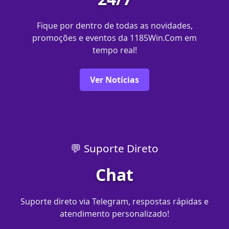
Fique por dentro de todas as novidades,
promoções e eventos da 1185Win.Com em
tempo real!
Ver Notícias
💬 Suporte Direto
Chat
Suporte direto via Telegram, respostas rápidas e
atendimento personalizado!