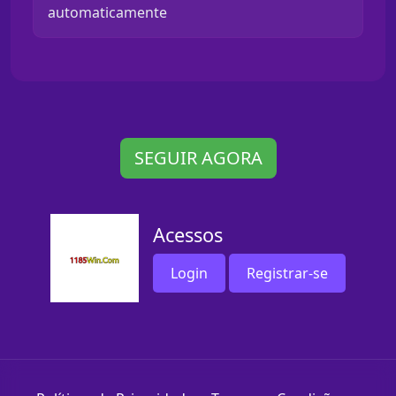
automaticamente
SEGUIR AGORA
Acessos
Login
Registrar-se