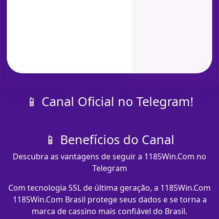
📱 Canal Oficial no Telegram!
📱 Benefícios do Canal
Descubra as vantagens de seguir a 1185Win.Com no
Telegram
Com tecnologia SSL de última geração, a 1185Win.Com
1185Win.Com Brasil protege seus dados e se torna a
marca de cassino mais confiável do Brasil.