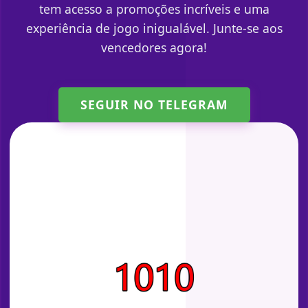
tem acesso a promoções incríveis e uma
experiência de jogo inigualável. Junte-se aos
vencedores agora!
SEGUIR NO TELEGRAM