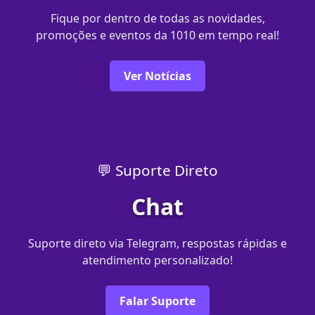
Fique por dentro de todas as novidades,
promoções e eventos da 1010 em tempo real!
Ver Notícias
💬 Suporte Direto
Chat
Suporte direto via Telegram, respostas rápidas e
atendimento personalizado!
Falar Suporte