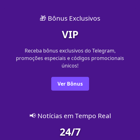
🎁 Bônus Exclusivos
VIP
Receba bônus exclusivos do Telegram,
promoções especiais e códigos promocionais
únicos!
Ver Bônus
📢 Notícias em Tempo Real
24/7