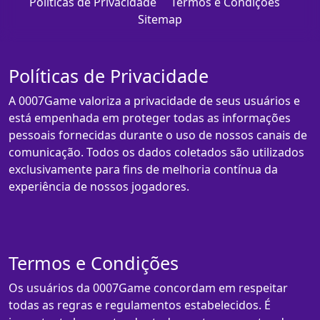
Políticas de Privacidade
Termos e Condições
Sitemap
Políticas de Privacidade
A 0007Game valoriza a privacidade de seus usuários e
está empenhada em proteger todas as informações
pessoais fornecidas durante o uso de nossos canais de
comunicação. Todos os dados coletados são utilizados
exclusivamente para fins de melhoria contínua da
experiência de nossos jogadores.
Termos e Condições
Os usuários da 0007Game concordam em respeitar
todas as regras e regulamentos estabelecidos. É